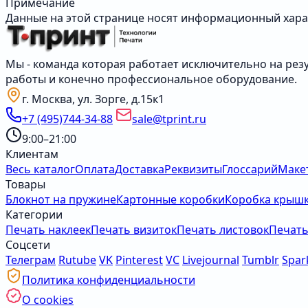
Примечание
Данные на этой странице носят информационный хара
Мы - команда которая работает исключительно на резу
работы и конечно профессиональное оборудование.
г. Москва, ул. Зорге, д.15к1
+7 (495)744-34-88
sale@tprint.ru
9:00–21:00
Клиентам
Весь каталог
Оплата
Доставка
Реквизиты
Глоссарий
Маке
Товары
Блокнот на пружине
Картонные коробки
Коробка крышк
Категории
Печать наклеек
Печать визиток
Печать листовок
Печать
Соцсети
Телеграм
Rutube
VK
Pinterest
VC
Livejournal
Tumblr
Spar
Политика конфиденциальности
О cookies