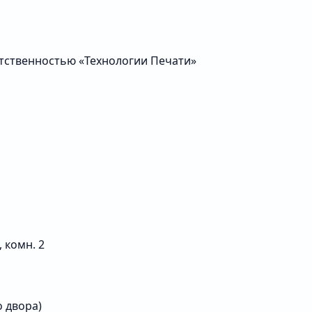
тственностью «Технологии Печати»
, комн. 2
со двора)