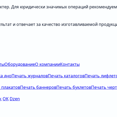
ктер. Для юридически значимых операций рекомендуем 
льтат и отвечает за качество изготавливаемой продукц
ты
Оборудование
О компании
Контакты
а дно
Печать журналов
Печать каталогов
Печать лифлет
 плакатов
Печать баннеров
Печать буклетов
Печать чер
k
OK
Dzen