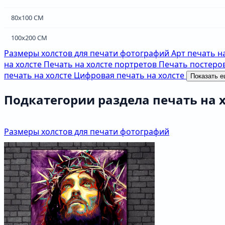
80х100 СМ
100х200 СМ
Размеры холстов для печати фотографий
Арт печать н
на холсте
Печать на холсте портретов
Печать постеров
печать на холсте
Цифровая печать на холсте
Показать 
Подкатегории раздела печать на 
Размеры холстов для печати фотографий