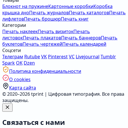
Товары
Блокнот на пружине
Картонные коробки
Коробка
крышка дно
Печать журналов
Печать каталогов
Печать
лифлетов
Печать брошюр
Печать книг
Категории
Печать наклеек
Печать визиток
Печать
листовок
Печать плакатов
Печать баннеров
Печать
буклетов
Печать чертежей
Печать календарей
Соцсети
Телеграм
Rutube
VK
Pinterest
VC
Livejournal
Tumblr
Spark
OK
Dzen
Политика конфиденциальности
О cookies
Карта сайта
© 2020–2026 tprint | Цифровая типография. Все права
защищены.
Связаться с нами