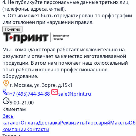
4. Не публикуйте персональные данные третьих лиц
(телефоны, адреса, e-mail).
5. Отзыв может быть отредактирован по орфографии
или отклонён при нарушении правил.
Понятно
Мы - команда которая работает исключительно на
результат и отвечает за качество изготавливаемой
продукции. В этом нам помогает наш колоссальный
опыт работы и конечно профессиональное
оборудование.
г. Москва, ул. Зорге, д.15к1
+7 (495)744-34-88
sale@tprint.ru
9:00–21:00
Клиентам
Весь
каталог
Оплата
Доставка
Реквизиты
Глоссарий
Макеты
Об
компании
Контакты