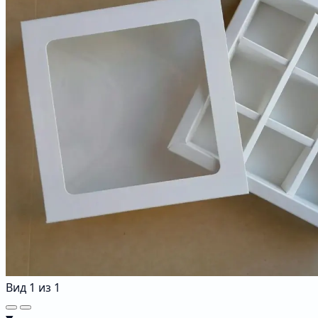
Вид
1
из
1