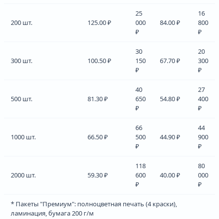
25
16
200 шт.
125.00 ₽
000
84.00 ₽
800
₽
₽
30
20
300 шт.
100.50 ₽
150
67.70 ₽
300
₽
₽
40
27
500 шт.
81.30 ₽
650
54.80 ₽
400
₽
₽
66
44
1000 шт.
66.50 ₽
500
44.90 ₽
900
₽
₽
118
80
2000 шт.
59.30 ₽
600
40.00 ₽
000
₽
₽
* Пакеты "Премиум": полноцветная печать (4 краски),
ламинация, бумага 200 г/м