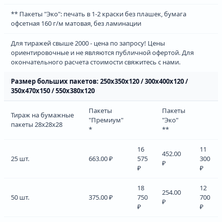
** Пакеты "Эко": печать в 1-2 краски без плашек, бумага
офсетная 160 г/м матовая, без ламинации
Для тиражей свыше 2000 - цена по запросу! Цены
ориентировочные и не являются публичной офертой. Для
окончательного расчета стоимости свяжитесь с нами.
Размер больших пакетов: 250х350х120 / 300х400х120 /
350х470х150 / 550х380х120
Пакеты
Пакеты
Тираж на бумажные
"Премиум"
"Эко"
пакеты 28х28х28
*
**
16
11
452.00
25 шт.
663.00 ₽
575
300
₽
₽
₽
18
12
254.00
50 шт.
375.00 ₽
750
700
₽
₽
₽