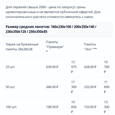
Для тиражей свыше 2000 - цена по запросу! Цены
ориентировочные и не являются публичной офертой. Для
окончательного расчета стоимости свяжитесь с нами.
Размер средних пакетов: 160х230х100 / 200х250х140 /
230х350х120 / 250х350х85
Пакеты
Тираж на бумажные
Пакеты
"Премиум"
пакеты 28х28х28
"Эко" **
*
15
10
25 шт.
639.00 ₽
975
428.00 ₽
700
₽
₽
17
11
50 шт.
346.00 ₽
300
232.00 ₽
600
₽
₽
19
13
100 шт.
198.50 ₽
850
133.00 ₽
300
₽
₽