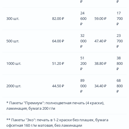
₽
₽
24
17
300 шт.
82.00 ₽
600
59.00 ₽
700
₽
₽
32
23
500 шт.
64.00 ₽
000
47.40 ₽
700
₽
₽
51
38
1000 шт.
51.20 ₽
200
38.80 ₽
800
₽
₽
89
68
2000 шт.
44.50 ₽
000
34.40 ₽
800
₽
₽
* Пакеты "Премиум": полноцветная печать (4 краски),
ламинация, бумага 200 г/м
** Пакеты "Эко": печать в 1-2 краски без плашек, бумага
офсетная 160 г/м матовая, без ламинации