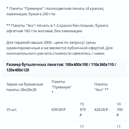
* Пакеты "Премиум": полноцветная печать (4 краски),
ламинация, бумага 200 г/м
** Пакеты "Эко": печать в 1-2 краски без плашек, бумага
офсетная 160 г/м матовая, без ламинации
Для тиражей свыше 2000 - цена по запросу! Цены
ориентировочные и не являются публичной офертой. Для
окончательного расчета стоимости свяжитесь с нами.
Размер бутылочных пакетов: 100х400х100 / 110х360х110 /
120х400х120
Пакеты
Тираж на бумажные
Пакеты
"Премиум"
пакеты 28х28х28
"Эко" **
*
15
10
25 шт.
639.00 ₽
975
428.00 ₽
700
₽
₽
17
11