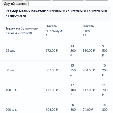
Другой размер
Размер малых пакетов: 100х100х60 / 130х200х60 / 160х200х80
/ 170х250х70
Пакеты
Пакеты
Тираж на бумажные
"Премиум"
"Эко"
пакеты 28х28х28
*
**
14
9
25 шт.
572.00 ₽
300
380.00 ₽
500
₽
₽
15
10
50 шт.
307.00 ₽
350
204.00 ₽
200
₽
₽
17
11
100 шт.
171.00 ₽
100
117.00 ₽
700
₽
₽
20
14
200 шт.
104.00 ₽
800
74.00 ₽
800