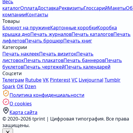
Весь
каталог
Оплата
Доставка
Реквизиты
Глоссарий
Макеты
Об
компании
Контакты
Товары
Блокнот на пружине
Картонные коробки
Коробка
крышка дно
Печать журналов
Печать каталогов
Печать
лифлетов
Печать брошюр
Печать книг
Категории
Печать наклеек
Печать визиток
Печать
листовок
Печать плакатов
Печать баннеров
Печать
буклетов
Печать чертежей
Печать календарей
Соцсети
Телеграм
Rutube
VK
Pinterest
VC
Livejournal
Tumblr
Spark
OK
Dzen
Политика конфиденциальности
О cookies
Карта сайта
© 2020–2026 tprint | Цифровая типография. Все права
защищены.