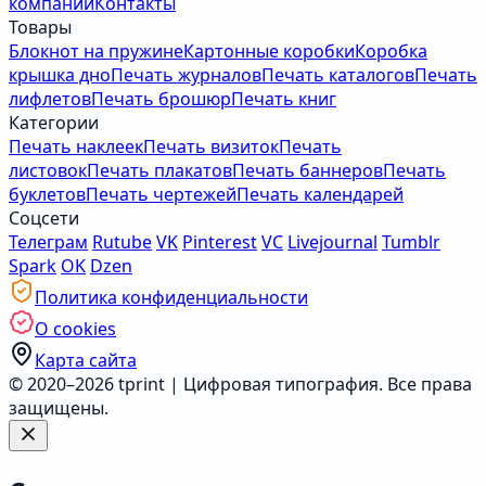
компании
Контакты
Товары
Блокнот на пружине
Картонные коробки
Коробка
крышка дно
Печать журналов
Печать каталогов
Печать
лифлетов
Печать брошюр
Печать книг
Категории
Печать наклеек
Печать визиток
Печать
листовок
Печать плакатов
Печать баннеров
Печать
буклетов
Печать чертежей
Печать календарей
Соцсети
Телеграм
Rutube
VK
Pinterest
VC
Livejournal
Tumblr
Spark
OK
Dzen
Политика конфиденциальности
О cookies
Карта сайта
© 2020–2026 tprint | Цифровая типография. Все права
защищены.