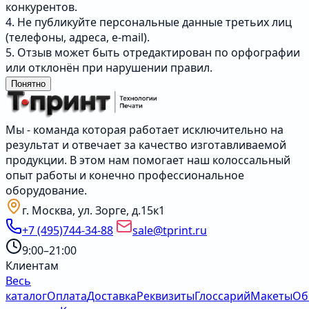
конкурентов.
4. Не публикуйте персональные данные третьих лиц
(телефоны, адреса, e-mail).
5. Отзыв может быть отредактирован по орфографии
или отклонён при нарушении правил.
Понятно
Мы - команда которая работает исключительно на
результат и отвечает за качество изготавливаемой
продукции. В этом нам помогает наш колоссальный
опыт работы и конечно профессиональное
оборудование.
г. Москва, ул. Зорге, д.15к1
+7 (495)744-34-88
sale@tprint.ru
9:00–21:00
Клиентам
Весь
каталог
Оплата
Доставка
Реквизиты
Глоссарий
Макеты
Об