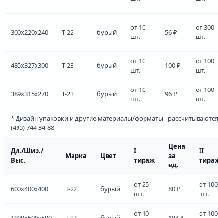
от 10
от 300
300x220x240
Т-22
бурый
56 ₽
шт.
шт.
от 10
от 100
485x327x300
Т-23
бурый
100 ₽
шт.
шт.
от 10
от 100
389x315x270
Т-23
бурый
96 ₽
шт.
шт.
* Дизайн упаковки и другие материалы/форматы - рассчитываются
(495) 744-34-88
Цена
Дл./Шир./
I
II
Марка
Цвет
за
Выс.
тираж
тира
ед.
от 25
от 100
600x400x400
Т-22
бурый
80 ₽
шт.
шт.
от 10
от 100
1000x500x500
Т-23
бурый
184 ₽