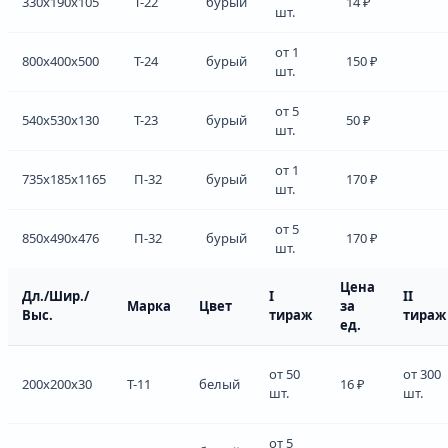
330x190x105
Т-22
бурый
14 ₽
шт.
от 1
800x400x500
Т-24
бурый
150 ₽
шт.
от 5
540x530x130
Т-23
бурый
50 ₽
шт.
от 1
735x185x1165
П-32
бурый
170 ₽
шт.
от 5
850x490x476
П-32
бурый
170 ₽
шт.
Цена
Дл./Шир./
I
II
Марка
Цвет
за
Выс.
тираж
тираж
ед.
от 50
от 300
200x200x30
Т-11
белый
16 ₽
шт.
шт.
от 5