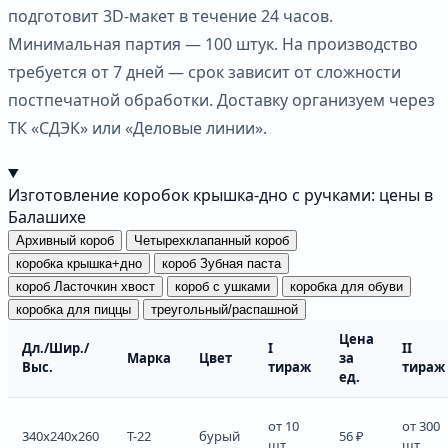
подготовит 3D-макет в течение 24 часов.
Минимальная партия — 100 штук. На производство
требуется от 7 дней — срок зависит от сложности
постпечатной обработки. Доставку организуем через
ТК «СДЭК» или «Деловые линии».
Изготовление коробок крышка-дно с ручками: цены в
Балашихе
Архивный короб
Четырехклапанный короб
коробка крышка+дно
короб Зубная паста
короб Ласточкин хвост
короб с ушками
коробка для обуви
коробка для пиццы
треугольный/распашной
Цена
Дл./Шир./
I
II
Марка
Цвет
за
Выс.
тираж
тираж
ед.
от 10
от 300
340x240x260
Т-22
бурый
56 ₽
шт.
шт.