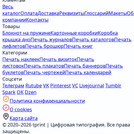
Клиентам
Весь
каталог
Оплата
Доставка
Реквизиты
Глоссарий
Макеты
Об
компании
Контакты
Товары
Блокнот на пружине
Картонные коробки
Коробка
крышка дно
Печать журналов
Печать каталогов
Печать
лифлетов
Печать брошюр
Печать книг
Категории
Печать наклеек
Печать визиток
Печать
листовок
Печать плакатов
Печать баннеров
Печать
буклетов
Печать чертежей
Печать календарей
Соцсети
Телеграм
Rutube
VK
Pinterest
VC
Livejournal
Tumblr
Spark
OK
Dzen
Политика конфиденциальности
О cookies
Карта сайта
© 2020–2026 tprint | Цифровая типография. Все права
защищены.