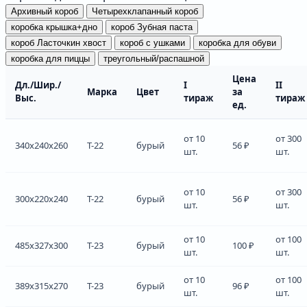
Архивный короб
Четырехклапанный короб
коробка крышка+дно
короб Зубная паста
короб Ласточкин хвост
короб с ушками
коробка для обуви
коробка для пиццы
треугольный/распашной
Цена
Дл./Шир./
I
II
Марка
Цвет
за
Выс.
тираж
тираж
ед.
от 10
от 300
340x240x260
Т-22
бурый
56 ₽
шт.
шт.
от 10
от 300
300x220x240
Т-22
бурый
56 ₽
шт.
шт.
от 10
от 100
485x327x300
Т-23
бурый
100 ₽
шт.
шт.
от 10
от 100
389x315x270
Т-23
бурый
96 ₽
шт.
шт.