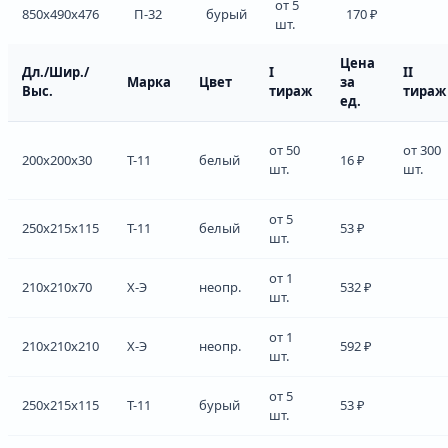
от 5
850x490x476
П-32
бурый
170 ₽
шт.
Цена
Дл./Шир./
I
II
Марка
Цвет
за
Выс.
тираж
тираж
ед.
от 50
от 300
200x200x30
Т-11
белый
16 ₽
шт.
шт.
от 5
250x215x115
Т-11
белый
53 ₽
шт.
от 1
210x210x70
Х-Э
неопр.
532 ₽
шт.
от 1
210x210x210
Х-Э
неопр.
592 ₽
шт.
от 5
250x215x115
Т-11
бурый
53 ₽
шт.