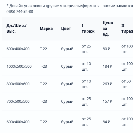
* Дизайн упаковки и другие материалы/форматы - рассчитываются
(495) 744-34-88
Цена
Дл./Шир./
I
II
Марка
Цвет
за
Выс.
тираж
тира
ед.
от 25
от 100
600x400x400
Т-22
бурый
80 ₽
шт.
шт.
от 10
от 100
1000x500x500
Т-23
бурый
184 ₽
шт.
шт.
от 10
от 50
800x600x600
Т-22
бурый
263 ₽
шт.
шт.
от 25
от 100
700x500x500
Т-23
бурый
157 ₽
шт.
шт.
от 25
от 100
600x400x400
Т-22
бурый
84 ₽
шт.
шт.