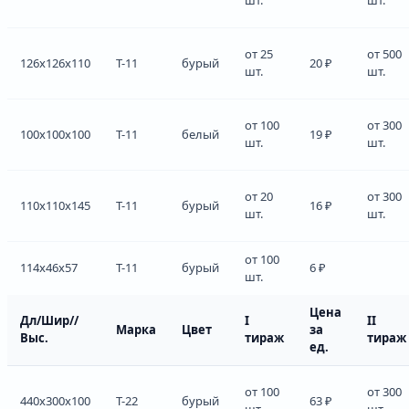
от 25
от 500
126x126x110
Т-11
бурый
20 ₽
шт.
шт.
от 100
от 300
100x100x100
Т-11
белый
19 ₽
шт.
шт.
от 20
от 300
110x110x145
Т-11
бурый
16 ₽
шт.
шт.
от 100
114x46x57
Т-11
бурый
6 ₽
шт.
Цена
Дл/Шир//
I
II
Марка
Цвет
за
Выс.
тираж
тираж
ед.
от 100
от 300
440x300x100
Т-22
бурый
63 ₽
шт.
шт.