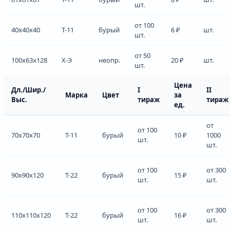
шт.
от 100
40x40x40
Т-11
бурый
6 ₽
шт.
шт.
от 50
100x63x128
Х-Э
неопр.
20 ₽
шт.
шт.
Цена
Дл./Шир./
I
II
Марка
Цвет
за
Выс.
тираж
тираж
ед.
от
от 100
70x70x70
Т-11
бурый
10 ₽
1000
шт.
шт.
от 100
от 300
90x90x120
Т-22
бурый
15 ₽
шт.
шт.
от 100
от 300
110x110x120
Т-22
бурый
16 ₽
шт.
шт.