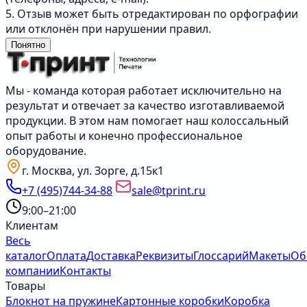
5. Отзыв может быть отредактирован по орфографии
или отклонён при нарушении правил.
Понятно
Мы - команда которая работает исключительно на
результат и отвечает за качество изготавливаемой
продукции. В этом нам помогает наш колоссальный
опыт работы и конечно профессиональное
оборудование.
г. Москва, ул. Зорге, д.15к1
+7 (495)744-34-88
sale@tprint.ru
9:00–21:00
Клиентам
Весь
каталог
Оплата
Доставка
Реквизиты
Глоссарий
Макеты
Об
компании
Контакты
Товары
Блокнот на пружине
Картонные коробки
Коробка