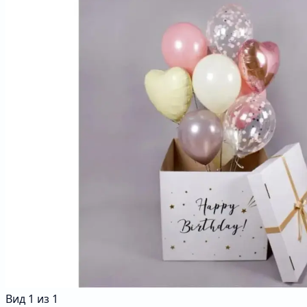
Вид
1
из
1