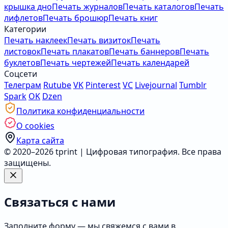
крышка дно
Печать журналов
Печать каталогов
Печать
лифлетов
Печать брошюр
Печать книг
Категории
Печать наклеек
Печать визиток
Печать
листовок
Печать плакатов
Печать баннеров
Печать
буклетов
Печать чертежей
Печать календарей
Соцсети
Телеграм
Rutube
VK
Pinterest
VC
Livejournal
Tumblr
Spark
OK
Dzen
Политика конфиденциальности
О cookies
Карта сайта
© 2020–2026 tprint | Цифровая типография. Все права
защищены.
Связаться с нами
Заполните форму — мы свяжемся с вами в