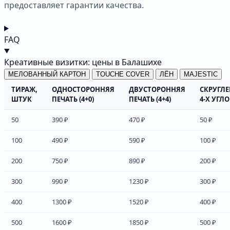
предоставляет гарантии качества.
FAQ
Креативные визитки: цены в Балашихе
МЕЛОВАННЫЙ КАРТОН
TOUCHE COVER
ЛЁН
MAJESTIC
ТИРАЖ,
ОДНОСТОРОННЯЯ
ДВУСТОРОННЯЯ
СКРУГЛ
ШТУК
ПЕЧАТЬ (4+0)
ПЕЧАТЬ (4+4)
4-Х УГЛ
50
390 ₽
470 ₽
50 ₽
100
490 ₽
590 ₽
100 ₽
200
750 ₽
890 ₽
200 ₽
300
990 ₽
1230 ₽
300 ₽
400
1300 ₽
1520 ₽
400 ₽
500
1600 ₽
1850 ₽
500 ₽