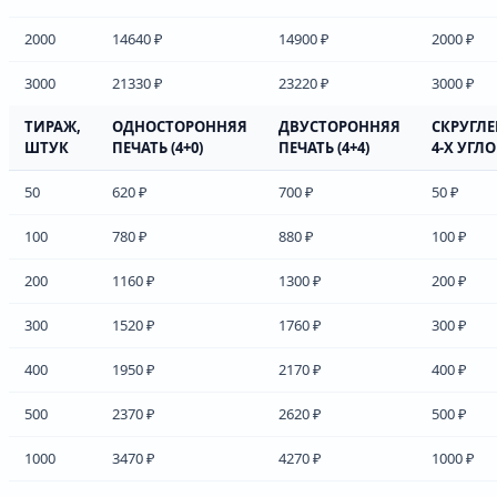
2000
14640 ₽
14900 ₽
2000 ₽
3000
21330 ₽
23220 ₽
3000 ₽
ТИРАЖ,
ОДНОСТОРОННЯЯ
ДВУСТОРОННЯЯ
СКРУГЛ
ШТУК
ПЕЧАТЬ (4+0)
ПЕЧАТЬ (4+4)
4-Х УГЛ
50
620 ₽
700 ₽
50 ₽
100
780 ₽
880 ₽
100 ₽
200
1160 ₽
1300 ₽
200 ₽
300
1520 ₽
1760 ₽
300 ₽
400
1950 ₽
2170 ₽
400 ₽
500
2370 ₽
2620 ₽
500 ₽
1000
3470 ₽
4270 ₽
1000 ₽