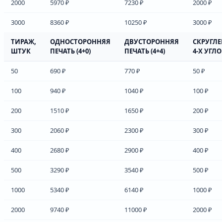
2000
5970 ₽
7230 ₽
2000 ₽
3000
8360 ₽
10250 ₽
3000 ₽
ТИРАЖ,
ОДНОСТОРОННЯЯ
ДВУСТОРОННЯЯ
СКРУГЛ
ШТУК
ПЕЧАТЬ (4+0)
ПЕЧАТЬ (4+4)
4-Х УГЛ
50
690 ₽
770 ₽
50 ₽
100
940 ₽
1040 ₽
100 ₽
200
1510 ₽
1650 ₽
200 ₽
300
2060 ₽
2300 ₽
300 ₽
400
2680 ₽
2900 ₽
400 ₽
500
3290 ₽
3540 ₽
500 ₽
1000
5340 ₽
6140 ₽
1000 ₽
2000
9740 ₽
11000 ₽
2000 ₽