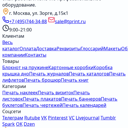
оборудование.
г. Москва, ул. Зорге, д.15к1
+7 (495)744-34-88
sale@tprint.ru
9:00–21:00
Клиентам
Весь
каталог
Оплата
Доставка
Реквизиты
Глоссарий
Макеты
Об
компании
Контакты
Товары
Блокнот на пружине
Картонные коробки
Коробка
крышка дно
Печать журналов
Печать каталогов
Печать
лифлетов
Печать брошюр
Печать книг
Категории
Печать наклеек
Печать визиток
Печать
листовок
Печать плакатов
Печать баннеров
Печать
буклетов
Печать чертежей
Печать календарей
Соцсети
Телеграм
Rutube
VK
Pinterest
VC
Livejournal
Tumblr
Spark
OK
Dzen