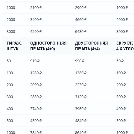
1000
2100 ₽
2900 ₽
1000 ₽
2000
3400 ₽
4660 ₽
2000 ₽
3000
4590 ₽
6480 ₽
3000 ₽
ТИРАЖ,
ОДНОСТОРОННЯЯ
ДВУСТОРОННЯЯ
СКРУГЛ
ШТУК
ПЕЧАТЬ (4+0)
ПЕЧАТЬ (4+4)
4-Х УГЛ
50
910 ₽
990 ₽
50 ₽
100
1280 ₽
1380 ₽
100 ₽
200
2090 ₽
2230 ₽
200 ₽
300
2880 ₽
3120 ₽
300 ₽
400
3740 ₽
3960 ₽
400 ₽
500
4590 ₽
4840 ₽
500 ₽
1000
7840 ₽
8640 ₽
1000 ₽