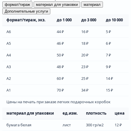
формат/тираж
материал для упаковки
материал
Дополнительные услуги
формат/тираж, экз.
до 1 000
до 3 000
до 10 000
А6
44 ₽
16 ₽
5 ₽
А5
46 ₽
18 ₽
6 ₽
А4
50 ₽
20 ₽
7 ₽
А3
48 ₽
23 ₽
9 ₽
А2
60 ₽
25 ₽
14 ₽
А1
70 ₽
34 ₽
15 ₽
Цены на печать при заказе легких подарочных коробок
материал для упаковки
ед.изм.
плотность
цена
бумага белая
лист
300 гр/м2
12 ₽