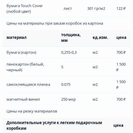
бумага Touch Cover
лист
301 гр/м2
122 ₽
(любой цвет)
Цены на материалы при заказе коробок из картона
толщина,
материал
ед.изм.
цена
мм
бумага (картон)
0,255-0,3
м2
700 ₽
пенокартон (белый,
1 500
5
м2
черный)
₽
1 500
самоклеящаяся пленка
0.075
м2
₽
магнитный винил
250 мкр
м2
700 ₽
Цены на резку материалов
Дополнительные услуги к легким подарочным
цена
коробкам