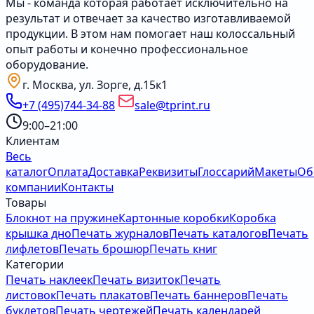
Мы - команда которая работает исключительно на
результат и отвечает за качество изготавливаемой
продукции. В этом нам помогает наш колоссальный
опыт работы и конечно профессиональное
оборудование.
г. Москва, ул. Зорге, д.15к1
+7 (495)744-34-88
sale@tprint.ru
9:00–21:00
Клиентам
Весь
каталог
Оплата
Доставка
Реквизиты
Глоссарий
Макеты
Об
компании
Контакты
Товары
Блокнот на пружине
Картонные коробки
Коробка
крышка дно
Печать журналов
Печать каталогов
Печать
лифлетов
Печать брошюр
Печать книг
Категории
Печать наклеек
Печать визиток
Печать
листовок
Печать плакатов
Печать баннеров
Печать
буклетов
Печать чертежей
Печать календарей