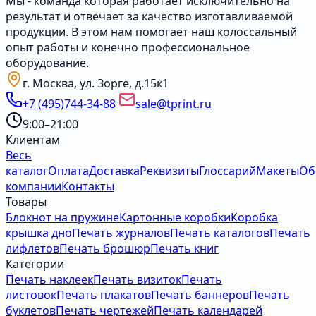
Мы - команда которая работает исключительно на
результат и отвечает за качество изготавливаемой
продукции. В этом нам помогает наш колоссальный
опыт работы и конечно профессиональное
оборудование.
г. Москва, ул. Зорге, д.15к1
+7 (495)744-34-88
sale@tprint.ru
9:00–21:00
Клиентам
Весь
каталог
Оплата
Доставка
Реквизиты
Глоссарий
Макеты
Об
компании
Контакты
Товары
Блокнот на пружине
Картонные коробки
Коробка
крышка дно
Печать журналов
Печать каталогов
Печать
лифлетов
Печать брошюр
Печать книг
Категории
Печать наклеек
Печать визиток
Печать
листовок
Печать плакатов
Печать баннеров
Печать
буклетов
Печать чертежей
Печать календарей