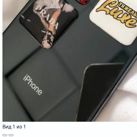
Вид
1
из
1