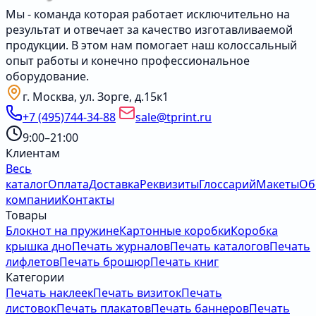
Мы - команда которая работает исключительно на
результат и отвечает за качество изготавливаемой
продукции. В этом нам помогает наш колоссальный
опыт работы и конечно профессиональное
оборудование.
г. Москва, ул. Зорге, д.15к1
+7 (495)744-34-88
sale@tprint.ru
9:00–21:00
Клиентам
Весь
каталог
Оплата
Доставка
Реквизиты
Глоссарий
Макеты
Об
компании
Контакты
Товары
Блокнот на пружине
Картонные коробки
Коробка
крышка дно
Печать журналов
Печать каталогов
Печать
лифлетов
Печать брошюр
Печать книг
Категории
Печать наклеек
Печать визиток
Печать
листовок
Печать плакатов
Печать баннеров
Печать