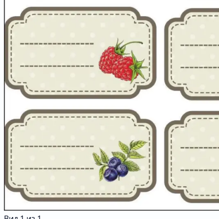
Вид
1
из
1