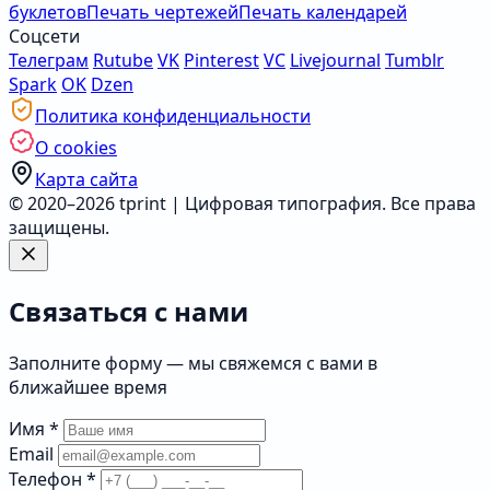
буклетов
Печать чертежей
Печать календарей
Соцсети
Телеграм
Rutube
VK
Pinterest
VC
Livejournal
Tumblr
Spark
OK
Dzen
Политика конфиденциальности
О cookies
Карта сайта
© 2020–2026 tprint | Цифровая типография. Все права
защищены.
Связаться с нами
Заполните форму — мы свяжемся с вами в
ближайшее время
Имя
*
Email
Телефон
*