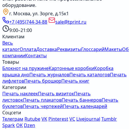
оборудование.
г. Москва, ул. Зорге, д.15к1
+7 (495)744-34-88
sale@tprint.ru
9:00–21:00
Клиентам
Весь
каталог
Оплата
Доставка
Реквизиты
Глоссарий
Макеты
Об
компании
Контакты
Товары
Блокнот на пружине
Картонные коробки
Коробка
крышка дно
Печать журналов
Печать каталогов
Печать
лифлетов
Печать брошюр
Печать книг
Категории
Печать наклеек
Печать визиток
Печать
листовок
Печать плакатов
Печать баннеров
Печать
буклетов
Печать чертежей
Печать календарей
Соцсети
Телеграм
Rutube
VK
Pinterest
VC
Livejournal
Tumblr
Spark
OK
Dzen