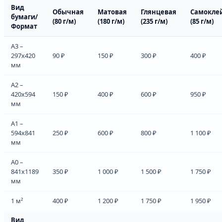
Вид
Обычная
Матовая
Глянцевая
Самокле
бумаги/
(80 г/м)
(180 г/м)
(235 г/м)
(85 г/м)
Формат
А3 –
297х420
90 ₽
150 ₽
300 ₽
400 ₽
мм
А2 –
420х594
150 ₽
400 ₽
600 ₽
950 ₽
мм
А1 –
594х841
250 ₽
600 ₽
800 ₽
1 100 ₽
мм
А0 –
841х1189
350 ₽
1 000 ₽
1 500 ₽
1 750 ₽
мм
1 м²
400 ₽
1 200 ₽
1 750 ₽
1 950 ₽
Вид