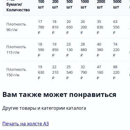
100
200
500
1000
2000
5000
бумаги/
шт
шт
шт
шт
шт
шт
Количество
17
18
20
26
35
63
Плотность
780
810
650
200
830
550
90 г/м
₽
₽
₽
₽
₽
₽
18
19
23
28
40
74
Плотность
590
850
130
880
380
220
115 г/м
₽
₽
₽
₽
₽
₽
19
22
25
32
47
88
Плотность
630
210
540
790
160
220
150 г/м
₽
₽
₽
₽
₽
₽
Вам также может понравиться
Другие товары и категории каталога
Печать на холсте А3