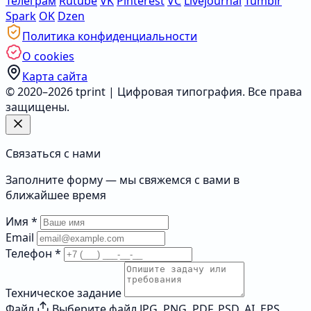
Телеграм
Rutube
VK
Pinterest
VC
Livejournal
Tumblr
Spark
OK
Dzen
Политика конфиденциальности
О cookies
Карта сайта
© 2020–2026 tprint | Цифровая типография. Все права
защищены.
Связаться с нами
Заполните форму — мы свяжемся с вами в
ближайшее время
Имя
*
Email
Телефон
*
Техническое задание
Файл
Выберите файл
JPG, PNG, PDF, PSD, AI, EPS,