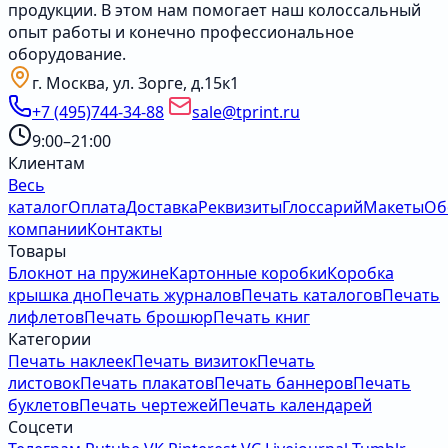
продукции. В этом нам помогает наш колоссальный
опыт работы и конечно профессиональное
оборудование.
г. Москва, ул. Зорге, д.15к1
+7 (495)744-34-88
sale@tprint.ru
9:00–21:00
Клиентам
Весь
каталог
Оплата
Доставка
Реквизиты
Глоссарий
Макеты
Об
компании
Контакты
Товары
Блокнот на пружине
Картонные коробки
Коробка
крышка дно
Печать журналов
Печать каталогов
Печать
лифлетов
Печать брошюр
Печать книг
Категории
Печать наклеек
Печать визиток
Печать
листовок
Печать плакатов
Печать баннеров
Печать
буклетов
Печать чертежей
Печать календарей
Соцсети