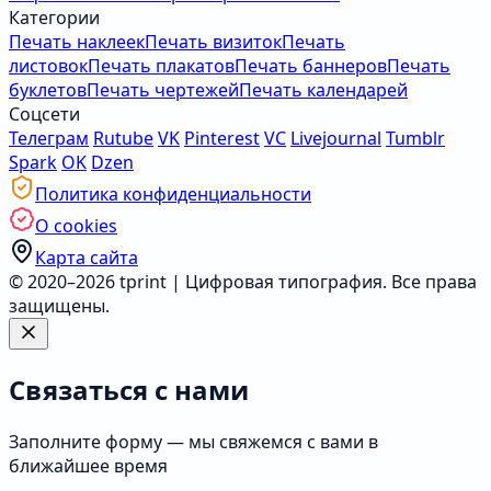
Категории
Печать наклеек
Печать визиток
Печать
листовок
Печать плакатов
Печать баннеров
Печать
буклетов
Печать чертежей
Печать календарей
Соцсети
Телеграм
Rutube
VK
Pinterest
VC
Livejournal
Tumblr
Spark
OK
Dzen
Политика конфиденциальности
О cookies
Карта сайта
© 2020–2026 tprint | Цифровая типография. Все права
защищены.
Связаться с нами
Заполните форму — мы свяжемся с вами в
ближайшее время