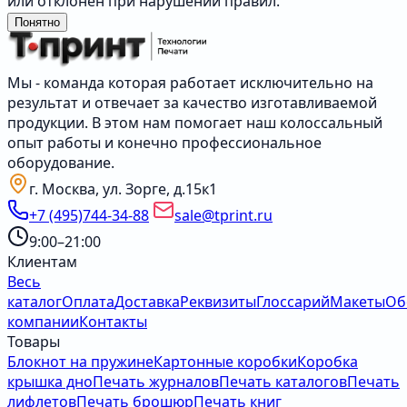
или отклонён при нарушении правил.
Понятно
Мы - команда которая работает исключительно на
результат и отвечает за качество изготавливаемой
продукции. В этом нам помогает наш колоссальный
опыт работы и конечно профессиональное
оборудование.
г. Москва, ул. Зорге, д.15к1
+7 (495)744-34-88
sale@tprint.ru
9:00–21:00
Клиентам
Весь
каталог
Оплата
Доставка
Реквизиты
Глоссарий
Макеты
Об
компании
Контакты
Товары
Блокнот на пружине
Картонные коробки
Коробка
крышка дно
Печать журналов
Печать каталогов
Печать
лифлетов
Печать брошюр
Печать книг