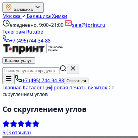
Балашиха
Москва
Балашиха
Химки
ежедневно, 9:00–21:00
sale@tprint.ru
Телеграм
Rutube
+7 (495)744-34-88
Каталог услуг
!
+7 (495) 744-34-88
Связаться
Главная
Каталог
Цифровая печать визиток
Со
скруглением углов
Со скруглением углов
5
(3 отзыва)