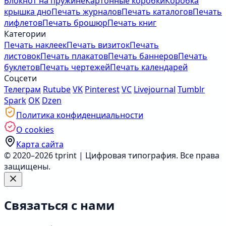
Блокнот на пружине
Картонные коробки
Коробка
крышка дно
Печать журналов
Печать каталогов
Печать
лифлетов
Печать брошюр
Печать книг
Категории
Печать наклеек
Печать визиток
Печать
листовок
Печать плакатов
Печать баннеров
Печать
буклетов
Печать чертежей
Печать календарей
Соцсети
Телеграм
Rutube
VK
Pinterest
VC
Livejournal
Tumblr
Spark
OK
Dzen
Политика конфиденциальности
О cookies
Карта сайта
© 2020–2026 tprint | Цифровая типография. Все права
защищены.
Связаться с нами