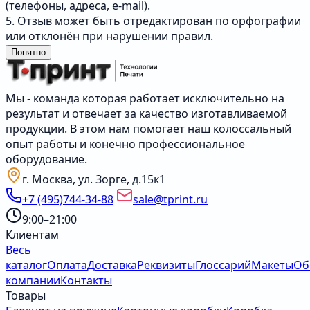
(телефоны, адреса, e-mail).
5. Отзыв может быть отредактирован по орфографии
или отклонён при нарушении правил.
Понятно
Мы - команда которая работает исключительно на
результат и отвечает за качество изготавливаемой
продукции. В этом нам помогает наш колоссальный
опыт работы и конечно профессиональное
оборудование.
г. Москва, ул. Зорге, д.15к1
+7 (495)744-34-88
sale@tprint.ru
9:00–21:00
Клиентам
Весь
каталог
Оплата
Доставка
Реквизиты
Глоссарий
Макеты
Об
компании
Контакты
Товары