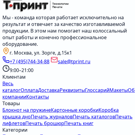
Мы - команда которая работает исключительно на
результат и отвечает за качество изготавливаемой
продукции. В этом нам помогает наш колоссальный
опыт работы и конечно профессиональное
оборудование.
г. Москва, ул. Зорге, д.15к1
+7 (495)744-34-88
sale@tprint.ru
9:00–21:00
Клиентам
Весь
каталог
Оплата
Доставка
Реквизиты
Глоссарий
Макеты
Об
компании
Контакты
Товары
Блокнот на пружине
Картонные коробки
Коробка
крышка дно
Печать журналов
Печать каталогов
Печать
лифлетов
Печать брошюр
Печать книг
Категории