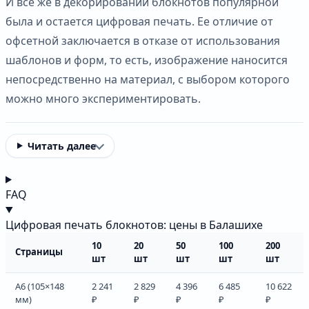
И все же в декорировании блокнотов популярной
была и остается цифровая печать. Ее отличие от
офсетной заключается в отказе от использования
шаблонов и форм, то есть, изображение наносится
непосредственно на материал, с выбором которого
можно много экспериментировать.
Читать далее
FAQ
Цифровая печать блокнотов: цены в Балашихе
10
20
50
100
200
Страницы
шт
шт
шт
шт
шт
А6 (105×148
2 241
2 829
4 396
6 485
10 622
мм)
₽
₽
₽
₽
₽