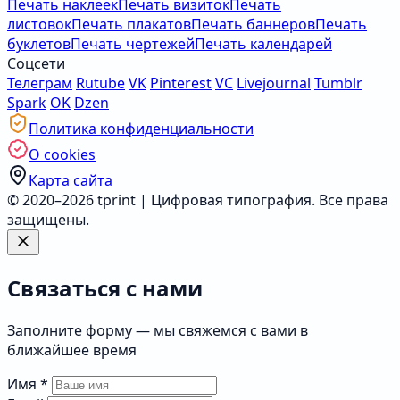
Печать наклеек
Печать визиток
Печать
листовок
Печать плакатов
Печать баннеров
Печать
буклетов
Печать чертежей
Печать календарей
Соцсети
Телеграм
Rutube
VK
Pinterest
VC
Livejournal
Tumblr
Spark
OK
Dzen
Политика конфиденциальности
О cookies
Карта сайта
© 2020–2026 tprint | Цифровая типография. Все права
защищены.
Связаться с нами
Заполните форму — мы свяжемся с вами в
ближайшее время
Имя
*