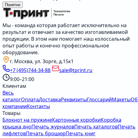
Понятно
Мы - команда которая работает исключительно на
результат и отвечает за качество изготавливаемой
продукции. В этом нам помогает наш колоссальный
опыт работы и конечно профессиональное
оборудование.
г. Москва, ул. Зорге, д.15к1
+7 (495)744-34-88
sale@tprint.ru
9:00–21:00
Клиентам
Весь
каталог
Оплата
Доставка
Реквизиты
Глоссарий
Макеты
Об
компании
Контакты
Товары
Блокнот на пружине
Картонные коробки
Коробка
крышка дно
Печать журналов
Печать каталогов
Печать
лифлетов
Печать брошюр
Печать книг