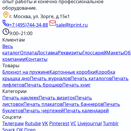
опыт работы и конечно профессиональное
оборудование.
г. Москва, ул. Зорге, д.15к1
+7 (495)744-34-88
sale@tprint.ru
9:00–21:00
Клиентам
Весь
каталог
Оплата
Доставка
Реквизиты
Глоссарий
Макеты
Об
компании
Контакты
Товары
Блокнот на пружине
Картонные коробки
Коробка
крышка дно
Печать журналов
Печать каталогов
Печать
лифлетов
Печать брошюр
Печать книг
Категории
Печать наклеек
Печать визиток
Печать
листовок
Печать плакатов
Печать баннеров
Печать
буклетов
Печать чертежей
Печать календарей
Соцсети
Телеграм
Rutube
VK
Pinterest
VC
Livejournal
Tumblr
Spark
OK
Dzen