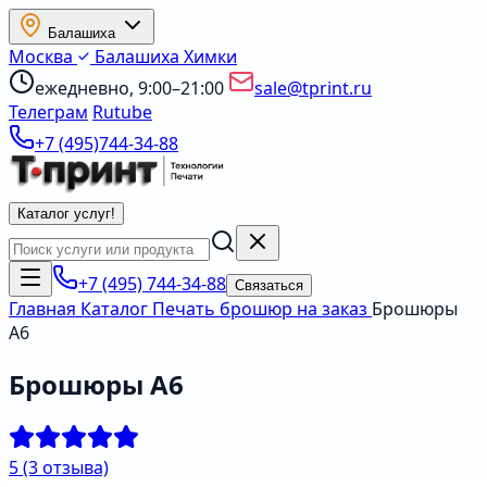
Балашиха
Москва
Балашиха
Химки
ежедневно, 9:00–21:00
sale@tprint.ru
Телеграм
Rutube
+7 (495)744-34-88
Каталог услуг
!
+7 (495) 744-34-88
Связаться
Главная
Каталог
Печать брошюр на заказ
Брошюры
А6
Брошюры А6
5
(3 отзыва)