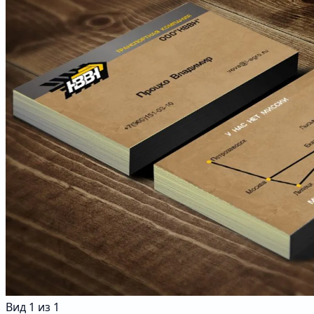
Вид
1
из
1