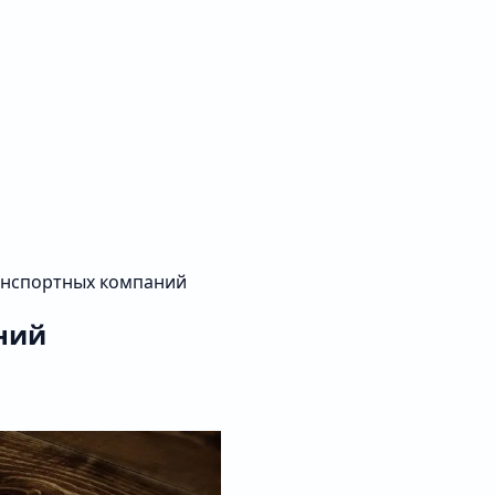
анспортных компаний
ний