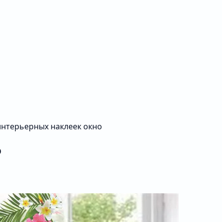
интерьерных наклеек окно
о