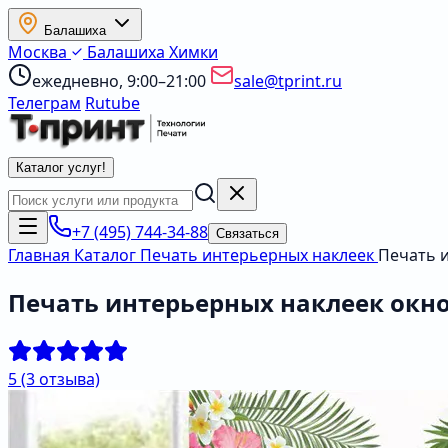
Балашиха
Москва
Балашиха
Химки
ежедневно, 9:00–21:00
sale@tprint.ru
Телеграм
Rutube
Каталог услуг
!
+7 (495) 744-34-88
Связаться
Главная
Каталог
Печать интерьерных наклеек
Печать 
Печать интерьерных наклеек окн
5
(3 отзыва)