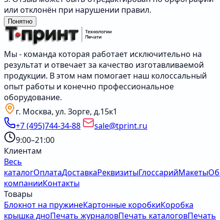
или отклонён при нарушении правил.
Понятно
Мы - команда которая работает исключительно на
результат и отвечает за качество изготавливаемой
продукции. В этом нам помогает наш колоссальный
опыт работы и конечно профессиональное
оборудование.
г. Москва, ул. Зорге, д.15к1
+7 (495)744-34-88
sale@tprint.ru
9:00–21:00
Клиентам
Весь
каталог
Оплата
Доставка
Реквизиты
Глоссарий
Макеты
Об
компании
Контакты
Товары
Блокнот на пружине
Картонные коробки
Коробка
крышка дно
Печать журналов
Печать каталогов
Печать