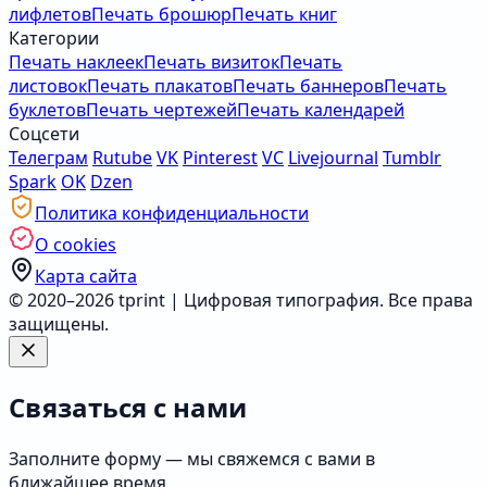
лифлетов
Печать брошюр
Печать книг
Категории
Печать наклеек
Печать визиток
Печать
листовок
Печать плакатов
Печать баннеров
Печать
буклетов
Печать чертежей
Печать календарей
Соцсети
Телеграм
Rutube
VK
Pinterest
VC
Livejournal
Tumblr
Spark
OK
Dzen
Политика конфиденциальности
О cookies
Карта сайта
© 2020–2026 tprint | Цифровая типография. Все права
защищены.
Связаться с нами
Заполните форму — мы свяжемся с вами в
ближайшее время