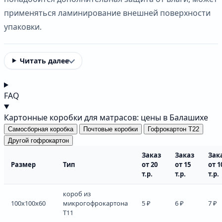
применяться ламинирование внешней поверхности
упаковки.
Читать далее
FAQ
Картонные коробки для матрасов: цены в Балашихе
Самосборная коробка
Почтовые коробки
Гофрокартон Т22
Другой гофрокартон
Заказ
Заказ
Зак
Размер
Тип
от 20
от 15
от 1
т.р.
т.р.
т.р.
короб из
100x100x60
микрогофрокартона
5 ₽
6 ₽
7 ₽
Т11