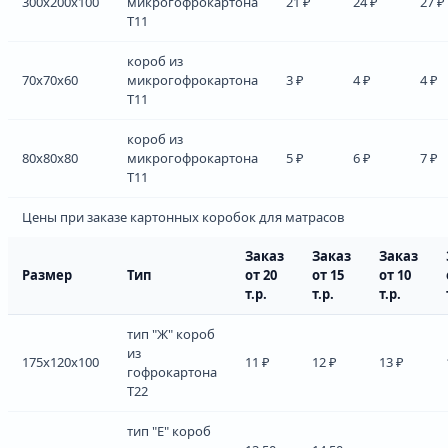
300x200x100
микрогофрокартона
21 ₽
24 ₽
27 ₽
Т11
короб из
70x70x60
микрогофрокартона
3 ₽
4 ₽
4 ₽
Т11
короб из
80x80x80
микрогофрокартона
5 ₽
6 ₽
7 ₽
Т11
Цены при заказе картонных коробок для матрасов
Заказ
Заказ
Заказ
Размер
Тип
от 20
от 15
от 10
т.р.
т.р.
т.р.
тип "Ж" короб
из
175x120x100
11 ₽
12 ₽
13 ₽
гофрокартона
Т22
тип "Е" короб