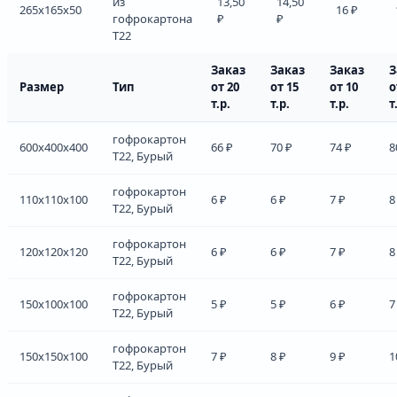
из
13,50
14,50
265x165x50
16 ₽
гофрокартона
₽
₽
Т22
Заказ
Заказ
Заказ
З
Размер
Тип
от 20
от 15
от 10
о
т.р.
т.р.
т.р.
т
гофрокартон
600x400x400
66 ₽
70 ₽
74 ₽
8
Т22, Бурый
гофрокартон
110x110x100
6 ₽
6 ₽
7 ₽
8
Т22, Бурый
гофрокартон
120x120x120
6 ₽
6 ₽
7 ₽
8
Т22, Бурый
гофрокартон
150x100x100
5 ₽
5 ₽
6 ₽
7
Т22, Бурый
гофрокартон
150x150x100
7 ₽
8 ₽
9 ₽
1
Т22, Бурый