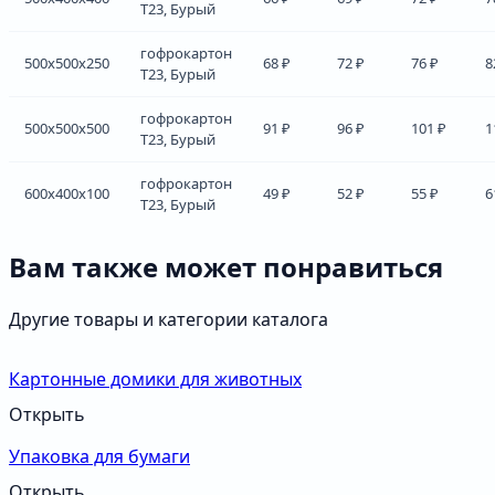
Т23, Бурый
гофрокартон
500x500x250
68 ₽
72 ₽
76 ₽
8
Т23, Бурый
гофрокартон
500x500x500
91 ₽
96 ₽
101 ₽
1
Т23, Бурый
гофрокартон
600x400x100
49 ₽
52 ₽
55 ₽
6
Т23, Бурый
Вам также может понравиться
Другие товары и категории каталога
Картонные домики для животных
Открыть
Упаковка для бумаги
Открыть