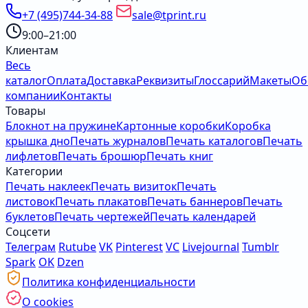
+7 (495)744-34-88
sale@tprint.ru
9:00–21:00
Клиентам
Весь
каталог
Оплата
Доставка
Реквизиты
Глоссарий
Макеты
Об
компании
Контакты
Товары
Блокнот на пружине
Картонные коробки
Коробка
крышка дно
Печать журналов
Печать каталогов
Печать
лифлетов
Печать брошюр
Печать книг
Категории
Печать наклеек
Печать визиток
Печать
листовок
Печать плакатов
Печать баннеров
Печать
буклетов
Печать чертежей
Печать календарей
Соцсети
Телеграм
Rutube
VK
Pinterest
VC
Livejournal
Tumblr
Spark
OK
Dzen
Политика конфиденциальности
О cookies