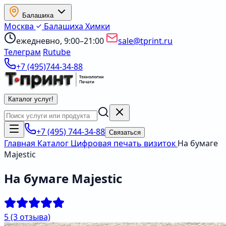
Балашиха
Москва
Балашиха
Химки
ежедневно, 9:00–21:00
sale@tprint.ru
Телеграм
Rutube
+7 (495)744-34-88
Каталог услуг
!
+7 (495) 744-34-88
Связаться
Главная
Каталог
Цифровая печать визиток
На бумаге
Majestic
На бумаге Majestic
5
(3 отзыва)