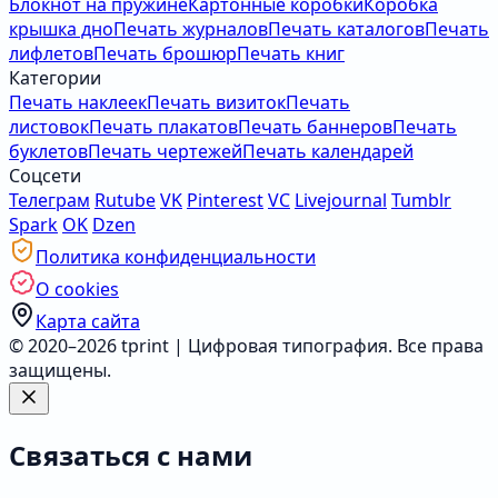
Блокнот на пружине
Картонные коробки
Коробка
крышка дно
Печать журналов
Печать каталогов
Печать
лифлетов
Печать брошюр
Печать книг
Категории
Печать наклеек
Печать визиток
Печать
листовок
Печать плакатов
Печать баннеров
Печать
буклетов
Печать чертежей
Печать календарей
Соцсети
Телеграм
Rutube
VK
Pinterest
VC
Livejournal
Tumblr
Spark
OK
Dzen
Политика конфиденциальности
О cookies
Карта сайта
© 2020–2026 tprint | Цифровая типография. Все права
защищены.
Связаться с нами