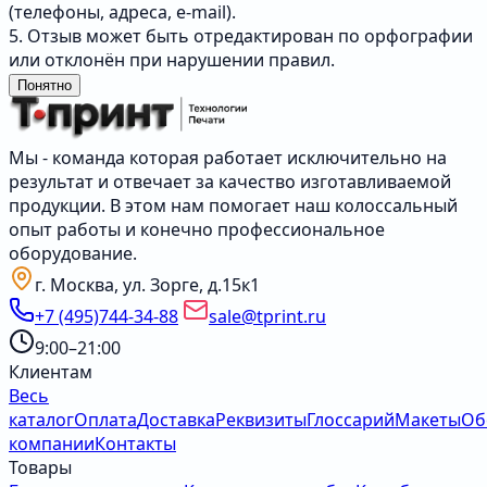
(телефоны, адреса, e-mail).
5. Отзыв может быть отредактирован по орфографии
или отклонён при нарушении правил.
Понятно
Мы - команда которая работает исключительно на
результат и отвечает за качество изготавливаемой
продукции. В этом нам помогает наш колоссальный
опыт работы и конечно профессиональное
оборудование.
г. Москва, ул. Зорге, д.15к1
+7 (495)744-34-88
sale@tprint.ru
9:00–21:00
Клиентам
Весь
каталог
Оплата
Доставка
Реквизиты
Глоссарий
Макеты
Об
компании
Контакты
Товары