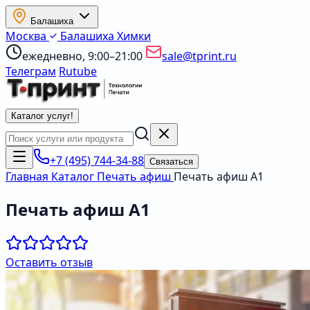
Балашиха
Москва
Балашиха
Химки
ежедневно, 9:00–21:00
sale@tprint.ru
Телеграм
Rutube
Каталог услуг
!
+7 (495) 744-34-88
Связаться
Главная
Каталог
Печать афиш
Печать афиш А1
Печать афиш А1
Оставить отзыв