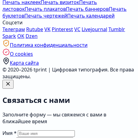
Печать наклеек
Печать визиток
Печать
листовок
Печать плакатов
Печать баннеров
Печать
буклетов
Печать чертежей
Печать календарей
Соцсети
Телеграм
Rutube
VK
Pinterest
VC
Livejournal
Tumblr
Spark
OK
Dzen
Политика конфиденциальности
О cookies
Карта сайта
© 2020–2026 tprint | Цифровая типография. Все права
защищены.
Связаться с нами
Заполните форму — мы свяжемся с вами в
ближайшее время
Имя
*