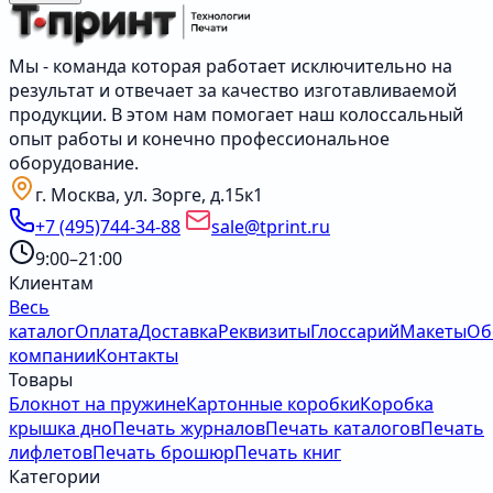
Мы - команда которая работает исключительно на
результат и отвечает за качество изготавливаемой
продукции. В этом нам помогает наш колоссальный
опыт работы и конечно профессиональное
оборудование.
г. Москва, ул. Зорге, д.15к1
+7 (495)744-34-88
sale@tprint.ru
9:00–21:00
Клиентам
Весь
каталог
Оплата
Доставка
Реквизиты
Глоссарий
Макеты
Об
компании
Контакты
Товары
Блокнот на пружине
Картонные коробки
Коробка
крышка дно
Печать журналов
Печать каталогов
Печать
лифлетов
Печать брошюр
Печать книг
Категории