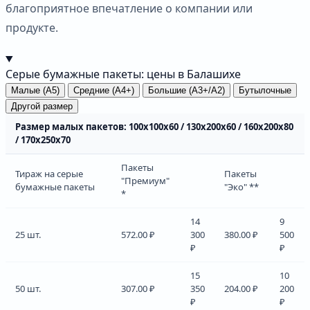
благоприятное впечатление о компании или
продукте.
Серые бумажные пакеты: цены в Балашихе
Малые (А5)
Средние (А4+)
Большие (А3+/А2)
Бутылочные
Другой размер
Размер малых пакетов: 100х100х60 / 130х200х60 / 160х200х80
/ 170х250х70
Пакеты
Тираж на серые
Пакеты
"Премиум"
бумажные пакеты
"Эко" **
*
14
9
25 шт.
572.00 ₽
300
380.00 ₽
500
₽
₽
15
10
50 шт.
307.00 ₽
350
204.00 ₽
200
₽
₽