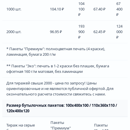
104
67
1000 шт.
104.10 ₽
100
67.40 ₽
400
₽
₽
193
124
2000 шт.
96.95 ₽
900
62.45 ₽
000
₽
₽
* Пакеты "Премиум": полноцветная печать (4 краски),
ламинация, бумага 200 г/м
** Пакеты "Эко": печать в 1-2 краски без плашек, бумага
офсетная 160 г/м матовая, без ламинации
Для тиражей свыше 2000 - цена по запросу! Цены
ориентировочные и не являются публичной офертой. Для
окончательного расчета стоимости свяжитесь с нами.
Размер бутылочных пакетов: 100х400х100 / 110х360х110 /
120х400х120
Пакеты
Тираж на серые
Пакеты
"Премиум"