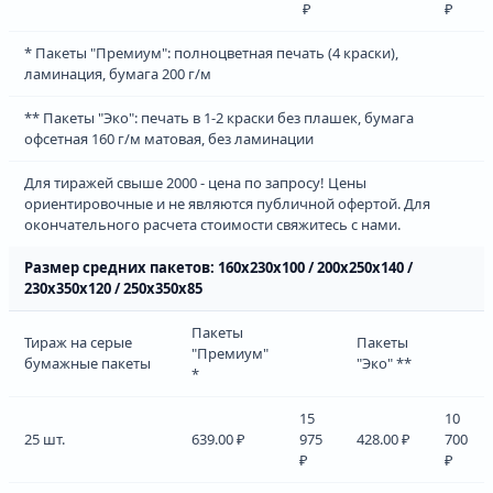
₽
₽
* Пакеты "Премиум": полноцветная печать (4 краски),
ламинация, бумага 200 г/м
** Пакеты "Эко": печать в 1-2 краски без плашек, бумага
офсетная 160 г/м матовая, без ламинации
Для тиражей свыше 2000 - цена по запросу! Цены
ориентировочные и не являются публичной офертой. Для
окончательного расчета стоимости свяжитесь с нами.
Размер средних пакетов: 160х230х100 / 200х250х140 /
230х350х120 / 250х350х85
Пакеты
Тираж на серые
Пакеты
"Премиум"
бумажные пакеты
"Эко" **
*
15
10
25 шт.
639.00 ₽
975
428.00 ₽
700
₽
₽