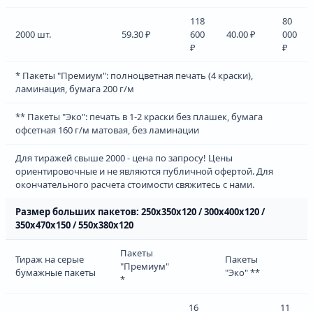
118
80
2000 шт.
59.30 ₽
600
40.00 ₽
000
₽
₽
* Пакеты "Премиум": полноцветная печать (4 краски),
ламинация, бумага 200 г/м
** Пакеты "Эко": печать в 1-2 краски без плашек, бумага
офсетная 160 г/м матовая, без ламинации
Для тиражей свыше 2000 - цена по запросу! Цены
ориентировочные и не являются публичной офертой. Для
окончательного расчета стоимости свяжитесь с нами.
Размер больших пакетов: 250х350х120 / 300х400х120 /
350х470х150 / 550х380х120
Пакеты
Тираж на серые
Пакеты
"Премиум"
бумажные пакеты
"Эко" **
*
16
11