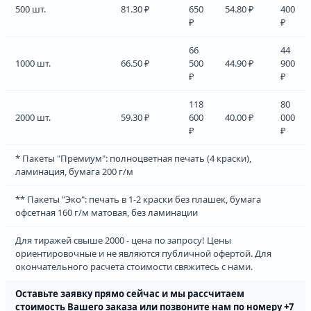
500 шт.
81.30 ₽
650
54.80 ₽
400
₽
₽
66
44
1000 шт.
66.50 ₽
500
44.90 ₽
900
₽
₽
118
80
2000 шт.
59.30 ₽
600
40.00 ₽
000
₽
₽
* Пакеты "Премиум": полноцветная печать (4 краски),
ламинация, бумага 200 г/м
** Пакеты "Эко": печать в 1-2 краски без плашек, бумага
офсетная 160 г/м матовая, без ламинации
Для тиражей свыше 2000 - цена по запросу! Цены
ориентировочные и не являются публичной офертой. Для
окончательного расчета стоимости свяжитесь с нами.
Оставьте заявку прямо сейчас и мы рассчитаем
cтоимость Вашего заказа или позвоните нам по номеру +7