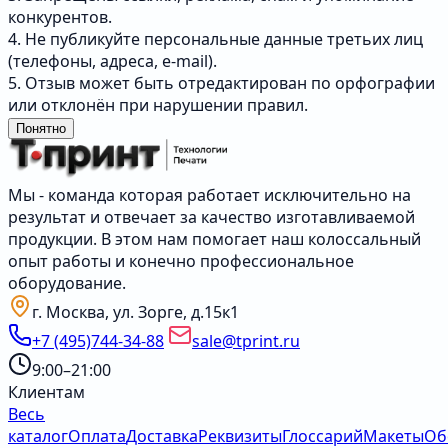
конкурентов.
4. Не публикуйте персональные данные третьих лиц
(телефоны, адреса, e-mail).
5. Отзыв может быть отредактирован по орфографии
или отклонён при нарушении правил.
Понятно
Мы - команда которая работает исключительно на
результат и отвечает за качество изготавливаемой
продукции. В этом нам помогает наш колоссальный
опыт работы и конечно профессиональное
оборудование.
г. Москва, ул. Зорге, д.15к1
+7 (495)744-34-88
sale@tprint.ru
9:00–21:00
Клиентам
Весь
каталог
Оплата
Доставка
Реквизиты
Глоссарий
Макеты
Об