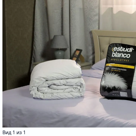
Вид
1
из
1