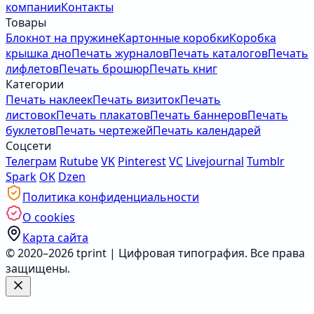
компании
Контакты
Товары
Блокнот на пружине
Картонные коробки
Коробка
крышка дно
Печать журналов
Печать каталогов
Печать
лифлетов
Печать брошюр
Печать книг
Категории
Печать наклеек
Печать визиток
Печать
листовок
Печать плакатов
Печать баннеров
Печать
буклетов
Печать чертежей
Печать календарей
Соцсети
Телеграм
Rutube
VK
Pinterest
VC
Livejournal
Tumblr
Spark
OK
Dzen
Политика конфиденциальности
О cookies
Карта сайта
© 2020–2026 tprint | Цифровая типография. Все права
защищены.