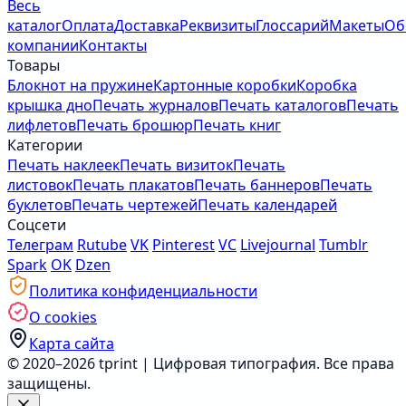
Весь
каталог
Оплата
Доставка
Реквизиты
Глоссарий
Макеты
Об
компании
Контакты
Товары
Блокнот на пружине
Картонные коробки
Коробка
крышка дно
Печать журналов
Печать каталогов
Печать
лифлетов
Печать брошюр
Печать книг
Категории
Печать наклеек
Печать визиток
Печать
листовок
Печать плакатов
Печать баннеров
Печать
буклетов
Печать чертежей
Печать календарей
Соцсети
Телеграм
Rutube
VK
Pinterest
VC
Livejournal
Tumblr
Spark
OK
Dzen
Политика конфиденциальности
О cookies
Карта сайта
© 2020–2026 tprint | Цифровая типография. Все права
защищены.